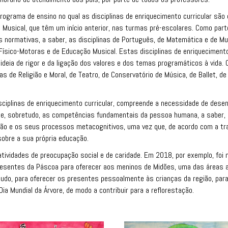
ograma de ensino no qual as disciplinas de enriquecimento curricular são o
o Musical, que têm um início anterior, nas turmas pré-escolares. Como parte 
as normativas, a saber, as disciplinas de Português, de Matemática e de Mu
 Físico-Motoras e de Educação Musical. Estas disciplinas de enriqueciment
a ideia de rigor e da ligação dos valores e dos temas programáticos à vida.
nas de Religião e Moral, de Teatro, de Conservatório de Música, de Ballet, d
sciplinas de enriquecimento curricular, compreende a necessidade de dese
rte e, sobretudo, as competências fundamentais da pessoa humana, a saber, 
ção e os seus processos metacognitivos, uma vez que, de acordo com a tra
sobre a sua própria educação.
atividades de preocupação social e de caridade. Em 2018, por exemplo, foi n
esentes da Páscoa para oferecer aos meninos de Midões, uma das áreas af
udo, para oferecer os presentes pessoalmente às crianças da região, para
Dia Mundial da Árvore, de modo a contribuir para a reflorestação.