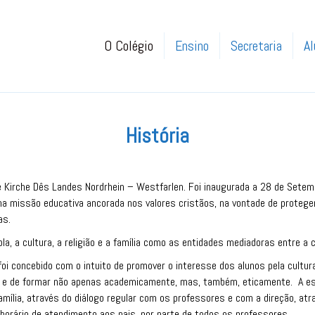
O Colégio
Ensino
Secretaria
Al
História
e Kirche Dês Landes Nordrhein – Westfarlen. Foi inaugurada a 28 de Setem
a missão educativa ancorada nos valores cristãos, na vontade de proteger
as.
, a cultura, a religião e a família como as entidades mediadoras entre a 
oi concebido com o intuito de promover o interesse dos alunos pela cultur
iosa e de formar não apenas academicamente, mas, também, eticamente. A
ília, através do diálogo regular com os professores e com a direção, atrav
 horário de atendimento aos pais, por parte de todos os professores.